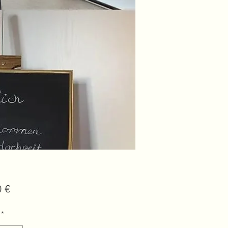
Preis
0 €
*