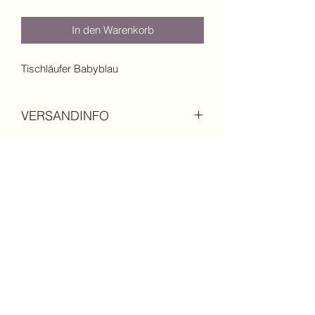
In den Warenkorb
Tischläufer Babyblau
VERSANDINFO
Versand von diesem Artikel ist möglich
PRODUKTINFO
300 cm Lang x 70 cm Breit